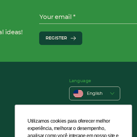
Your email
l ideas!
REGISTER
Language
English
Português
Español
Utilizamos cookies para oferecer melhor
experiência, melhorar o desempenho,
analisar como você interage em nosso site e