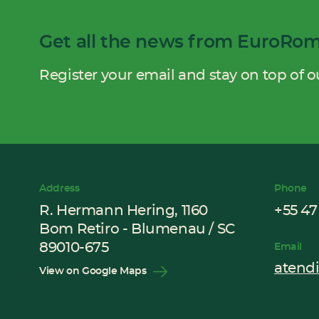
Get all the news from EuroRo
Register your email and stay on top of ou
Address
Phone
R. Hermann Hering, 1160
+55 47
Bom Retiro - Blumenau / SC
89010-675
Email
atend
View on Google Maps