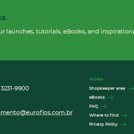
ma.
r launches, tutorials, eBooks, and inspirationa
Access
 3231-9900
Shopkeeper area
eBooks
FAQ
imento@eurofios.com.br
Where to find
Privacy Policy