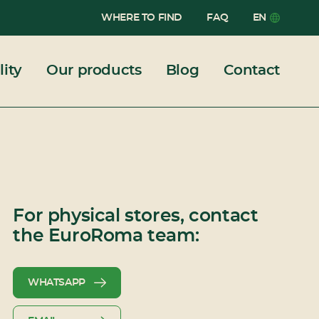
WHERE TO FIND
FAQ
EN
Português
lity
Our products
Blog
Contact
English
Español
For physical stores, contact
the EuroRoma team:
WHATSAPP