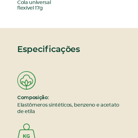
:
Cola universal
flexível 17g
Especificações
Composição:
Elastômeros sintéticos, benzeno e acetato
de etila