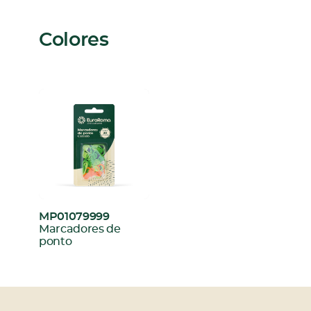
Colores
MP01079999
:
Marcadores de
ponto