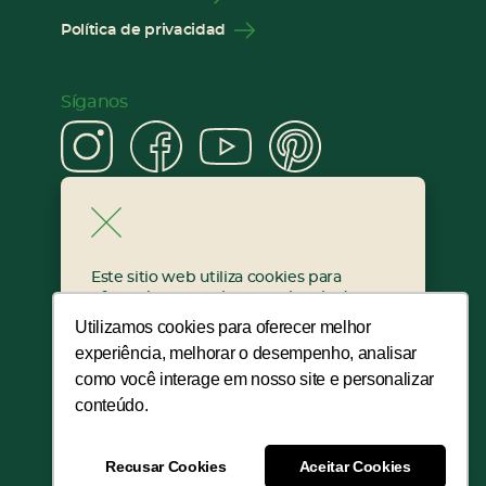
Política de privacidad
Síganos
Instagram
Facebook
YouTube
Pinter
Cerrar
Este sitio web utiliza cookies para
ofrecerle una mejor experiencia de
navegación. Al continuar utilizando este
Utilizamos cookies para oferecer melhor
sitio web, usted acepta el uso de
experiência, melhorar o desempenho, analisar
cookies de acuerdo con nuestra Política
EuroRoma © 2023.
de privacidad.
como você interage em nosso site e personalizar
Todos los derechos reservados.
conteúdo.
Dev:
Sou Digital
ESTOY DE ACUERDO
Design:
Firmorama
Recusar Cookies
Aceitar Cookies