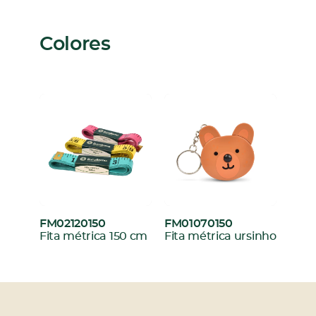
Colores
FM02120150
FM01070150
:
:
Fita métrica 150 cm
Fita métrica ursinho