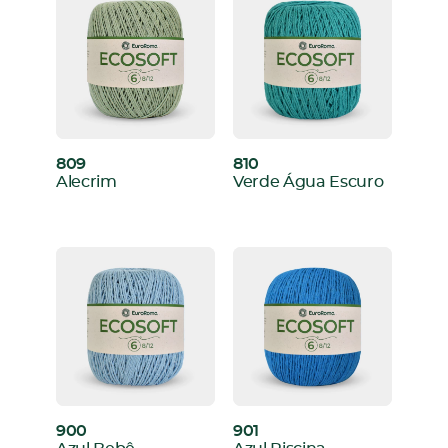
809
810
:
:
Alecrim
Verde Água Escuro
900
901