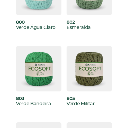
800
802
:
:
Verde Água Claro
Esmeralda
803
805
:
:
Verde Bandeira
Verde Militar