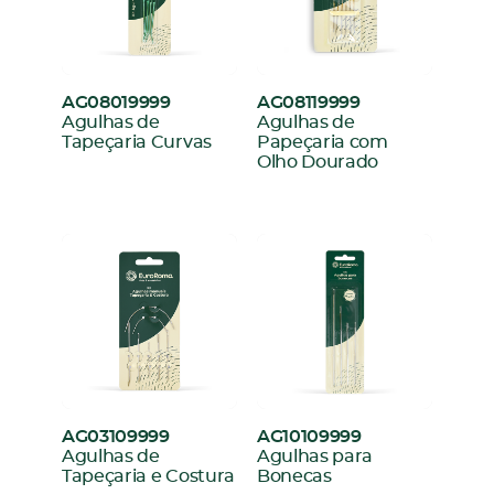
AG08019999
AG08119999
:
:
Agulhas de
Agulhas de
Tapeçaria Curvas
Papeçaria com
Olho Dourado
AG03109999
AG10109999
:
:
Agulhas de
Agulhas para
Tapeçaria e Costura
Bonecas