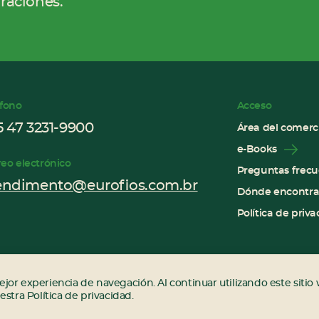
iraciones.
éfono
Acceso
5 47 3231-9900
Área del comerc
e-Books
reo electrónico
Preguntas frecu
endimento@eurofios.com.br
Dónde encontra
Política de priv
Síganos
Ins
F
:
Sou Digital
ejor experiencia de navegación. Al continuar utilizando este sitio
stra Política de privacidad.
ign:
Firmorama