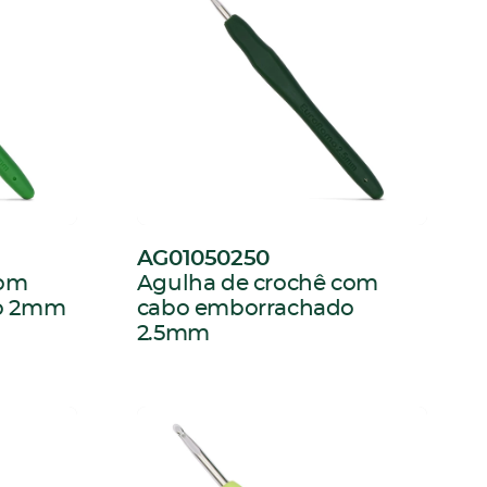
AG01050250
:
com
Agulha de crochê com
o 2mm
cabo emborrachado
2.5mm