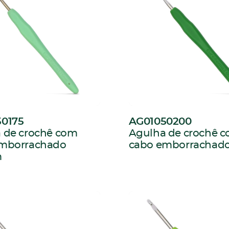
0175
AG01050200
:
 de crochê com
Agulha de crochê 
emborrachado
cabo emborrachad
m