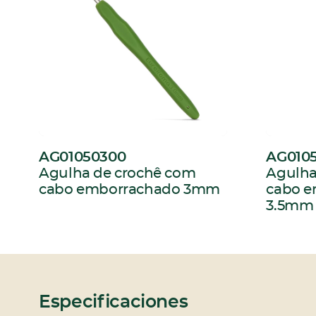
AG01050300
AG010
:
:
Agulha de crochê com
Agulha
cabo emborrachado 3mm
cabo 
3.5mm
Especificaciones