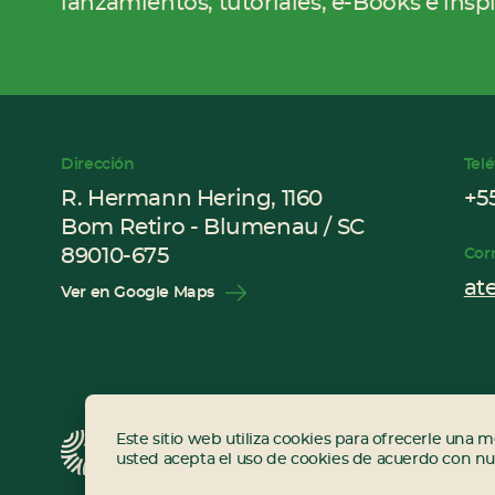
lanzamientos, tutoriales, e-Books e insp
Dirección
Tel
R. Hermann Hering, 1160
+5
Bom Retiro - Blumenau / SC
89010-675
Cor
at
Ver en Google Maps
EuroRoma © 2023.
Dev
Este sitio web utiliza cookies para ofrecerle una m
usted acepta el uso de cookies de acuerdo con nue
Todos los derechos reservados.
Des