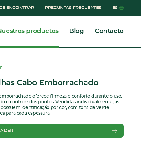
DE ENCONTRAR
PREGUNTAS FRECUENTES
ES
Português
Nuestros productos
Blog
Contacto
English
Español
r
lhas Cabo Emborrachado
emborrachado oferece firmeza e conforto durante o uso,
ndo o controle dos pontos. Vendidas individualmente, as
 possuem identificação por cor, com tons de verde
es para cada espessura.
ENDER