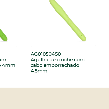
AG01050450
:
com
Agulha de crochê com
do 4mm
cabo emborrachado
4.5mm