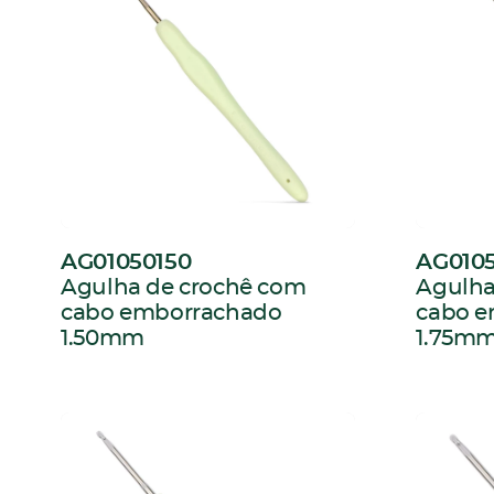
AG01050150
AG0105
:
:
Agulha de crochê com
Agulha
cabo emborrachado
cabo 
1.50mm
1.75m