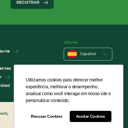
REGISTRAR
Idioma
iante
Español
Português
entes
r
English
Utilizamos cookies para oferecer melhor
acidad
experiência, melhorar o desempenho,
analisar como você interage em nosso site e
personalizar conteúdo.
tagram
acebook
YouTube
Pinterest
 web,
Recusar Cookies
Aceitar Cookies
ESTOY DE ACUERDO
WhatsApp