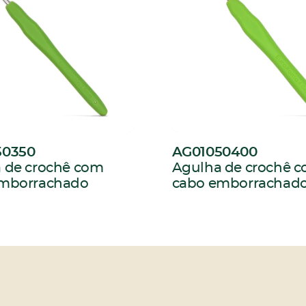
50350
AG01050400
:
 de crochê com
Agulha de crochê 
emborrachado
cabo emborracha