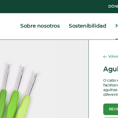
DÓN
Sobre nosotros
Sostenibilidad
Volve
Agu
O cabo 
facilita
agulhas
diferent
REV